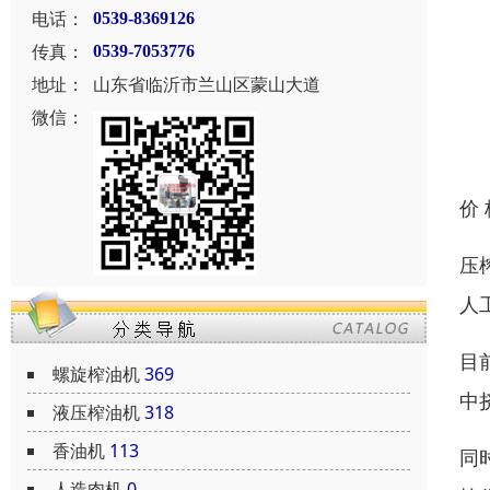
电话：
0539-8369126
传真：
0539-7053776
地址：
山东省临沂市兰山区蒙山大道
微信：
价
压
人
目
螺旋榨油机
369
中
液压榨油机
318
香油机
113
同
人造肉机
0