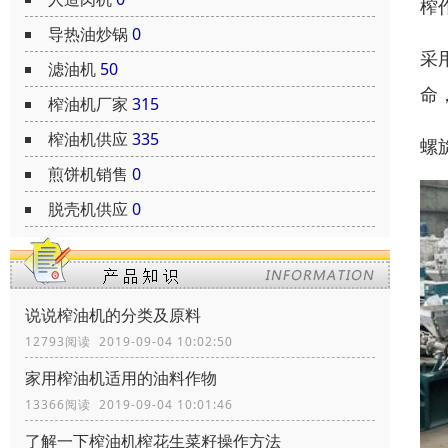
榨
导热油炒锅
0
采
滤油机
50
命
榨油机厂家
315
榨油机供应
335
螺
煎饼机销售
0
脱壳机供应
0
说说榨油机的分类及原料
12793阅读 2019-09-04 10:02:50
家用榨油机适用的油料作物
13366阅读 2019-09-04 10:01:46
了解一下榨油机榨花生菜籽操作方法