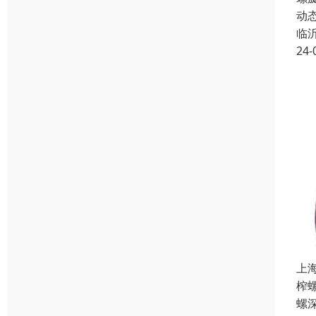
动
临
24-
上
榨
螺