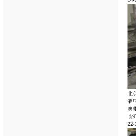
24-
北
液
澳
临
22-