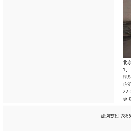
北
1
现
临
22-
更
被浏览过 786