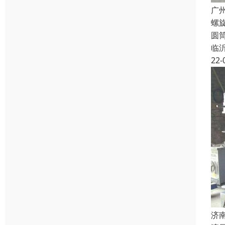
广
螺
圆
临
22-
济