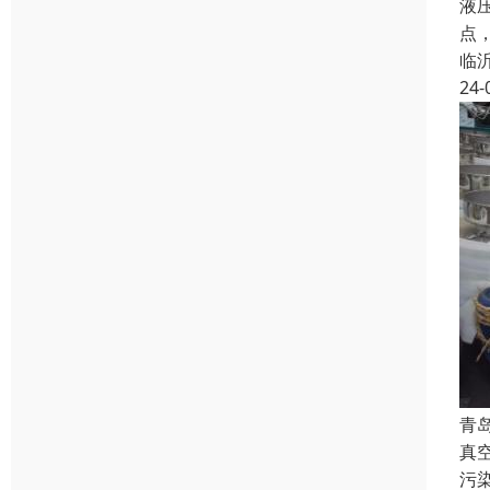
液
点
临
24-
青
真
污