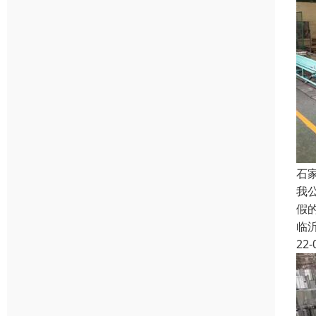
石
我
假
临
22-