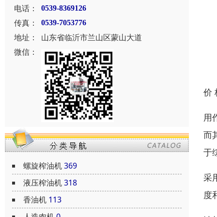
电话：
0539-8369126
传真：
0539-7053776
地址：
山东省临沂市兰山区蒙山大道
微信：
价
用
而
于
螺旋榨油机
369
采
液压榨油机
318
度
香油机
113
人造肉机
0