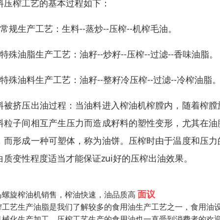
料压榨工艺的基本过程如下：
、常规生产工艺：生料--蒸炒--压榨--机榨毛油。
、特殊油脂生产工艺：油籽--炒籽--压榨--过滤--香味油脂。
、特殊油料生产工艺：油籽--整籽冷压榨--过滤--冷榨油脂
料被挤压出油过程：当油料进入榨油机榨膛内，随着榨膛
料粒子间相互产生压力而造成籽料的塑性变形，尤其在油
，而形成一种可塑体，称为油饼。压榨时由于温度和压力
白质变性程度适当才能保证zui好的压榨出油效果。
面议
岛螺旋榨油机销售，榨油快速，油品质高
榨工艺生产油脂是我们了解较多的食用油生产工艺之一，食用油
机械化生产加工，压榨工艺生产的食用油也一直受到消费者的欢