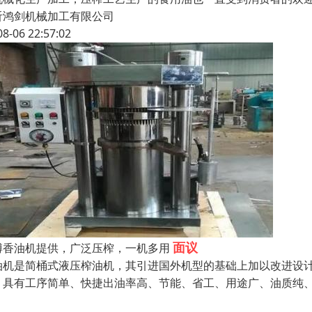
沂鸿剑机械加工有限公司
08-06 22:57:02
面议
博香油机提供，广泛压榨，一机多用
油机是简桶式液压榨油机，其引进国外机型的基础上加以改进设
。具有工序简单、快捷出油率高、节能、省工、用途广、油质纯
、