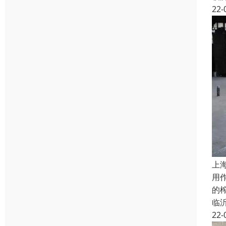
22-
上
用
的
临
22-