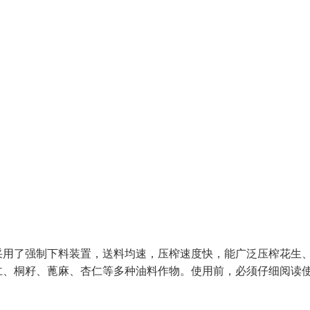
采用了强制下料装置，送料均速，压榨速度快，能广泛压榨花生
仁、桐籽、蓖麻、杏仁等多种油料作物。使用前，必须仔细阅读