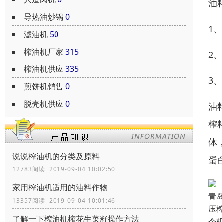
油
导热油炒锅
0
1
滤油机
50
榨油机厂家
315
2
榨油机供应
335
3
煎饼机销售
0
脱壳机供应
0
油
榨
体
说说榨油机的分类及原料
蛋
12783阅读 2019-09-04 10:02:50
家用榨油机适用的油料作物
青
13357阅读 2019-09-04 10:01:46
压
了解一下榨油机榨花生菜籽操作方法
今