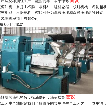
面议
家庄螺旋榨油机生产，配套简单，易于维修
旋榨油机主要是由榨膛、喂料斗、螺旋总程、校饼机构、齿轮箱
榨笼组成。根据结构，榨膛可分为单级压榨和双级压榨两种形式
沂鸿剑机械加工有限公司
08-06 14:48:01
面议
岛螺旋榨油机销售，榨油快速，油品质高
榨工艺生产油脂是我们了解较多的食用油生产工艺之一，食用油