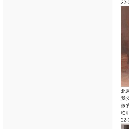
22-
北
我
假
临
22-