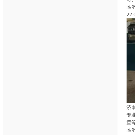
临
22-
济
专
置
临