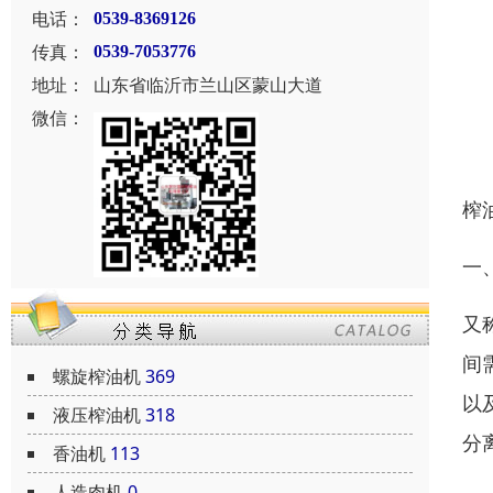
电话：
0539-8369126
传真：
0539-7053776
地址：
山东省临沂市兰山区蒙山大道
微信：
榨
一
又
间
螺旋榨油机
369
以
液压榨油机
318
分
香油机
113
人造肉机
0