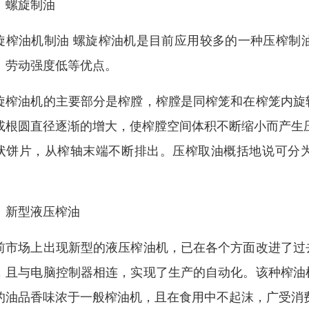
、螺旋制油
旋榨油机制油 螺旋榨油机是目前应用较多的一种压榨制
、劳动强度低等优点。
旋榨油机的主要部分是榨膛，榨膛是同榨笼和在榨笼内旋
或根圆直径逐渐的增大，使榨膛空间体积不断缩小而产生
状饼片，从榨轴末端不断排出。压榨取油概括地说可分为三
。
、新型液压榨油
前市场上出现新型的液压榨油机，已在各个方面改进了过
，且与电脑控制器相连，实现了生产的自动化。该种榨油
的油品香味浓于一般榨油机，且在食用中不起沫，广受消