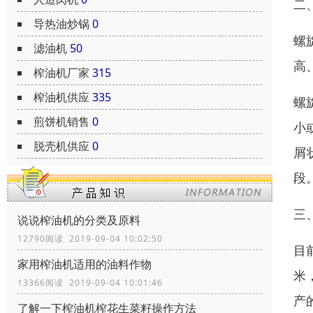
二
导热油炒锅
0
螺
滤油机
50
高
榨油机厂家
315
榨油机供应
335
螺
煎饼机销售
0
小
脱壳机供应
0
屑
段
三
说说榨油机的分类及原料
12790阅读 2019-09-04 10:02:50
目
家用榨油机适用的油料作物
米
13366阅读 2019-09-04 10:01:46
产
了解一下榨油机榨花生菜籽操作方法