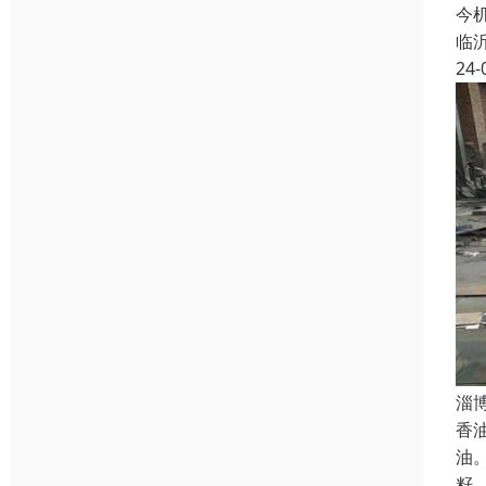
今
临
24-
淄
香
油
籽