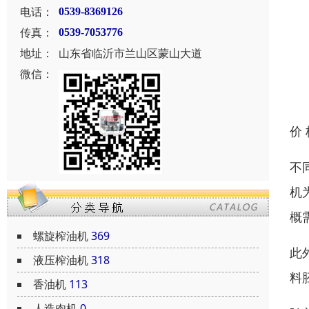
电话：
0539-8369126
传真：
0539-7053776
地址：
山东省临沂市兰山区蒙山大道
微信：
价
不
机
概
螺旋榨油机
369
此
液压榨油机
318
料
香油机
113
人造肉机
0