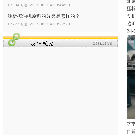
北
12534阅读 2019-09-04 09:44:00
压
今
浅析榨油机原料的分类是怎样的？
临
12777阅读 2019-09-04 09:27:20
24-
济
目