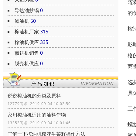
随
导热油炒锅
0
的
滤油机
50
榨
榨油机厂家
315
榨油机供应
335
影
煎饼机销售
0
格
脱壳机供应
0
商
选
具
说说榨油机的分类及原料
12779阅读 2019-09-04 10:02:50
工
家用榨油机适用的油料作物
13353阅读 2019-09-04 10:01:46
螺
了解一下榨油机榨花生菜籽操作方法
简