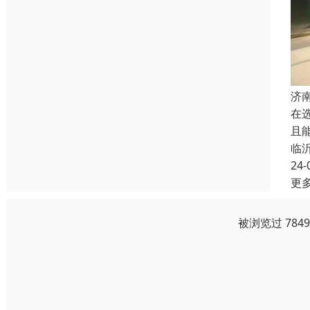
济
在
且
临
24-
更
被浏览过 784