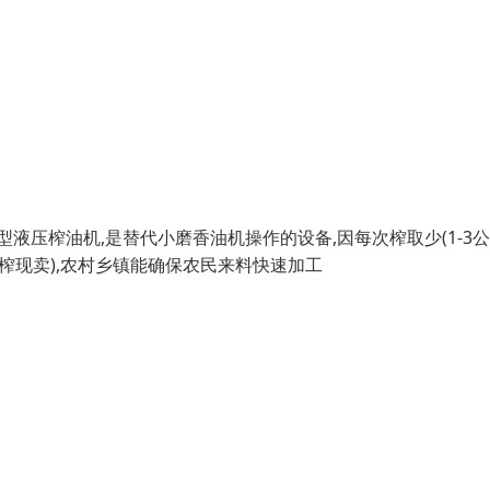
压榨油机,是替代小磨香油机操作的设备,因每次榨取少(1-3公斤
现榨现卖),农村乡镇能确保农民来料快速加工