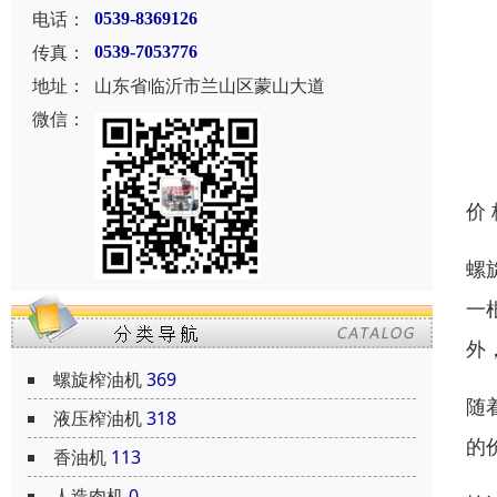
电话：
0539-8369126
传真：
0539-7053776
地址：
山东省临沂市兰山区蒙山大道
微信：
价
螺
一
外
螺旋榨油机
369
随
液压榨油机
318
的
香油机
113
人造肉机
0