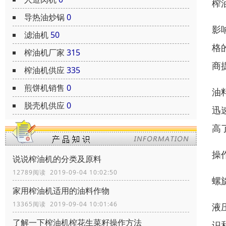
榨
导热油炒锅
0
影
滤油机
50
格
榨油机厂家
315
商
榨油机供应
335
煎饼机销售
0
油
脱壳机供应
0
迅
高
操
说说榨油机的分类及原料
12789阅读 2019-09-04 10:02:50
螺
家用榨油机适用的油料作物
13365阅读 2019-09-04 10:01:46
液
了解一下榨油机榨花生菜籽操作方法
识