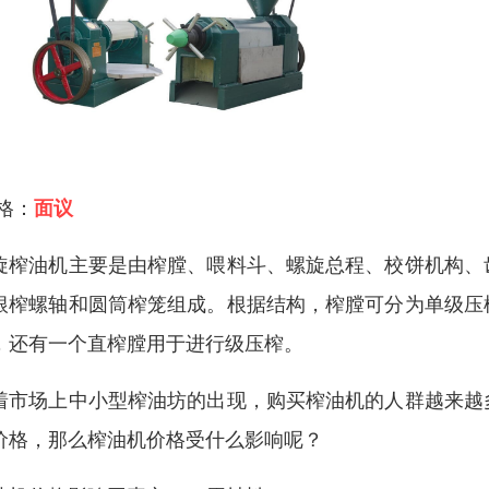
 格：
面议
旋榨油机主要是由榨膛、喂料斗、螺旋总程、校饼机构、
根榨螺轴和圆筒榨笼组成。根据结构，榨膛可分为单级压
，还有一个直榨膛用于进行级压榨。
着市场上中小型榨油坊的出现，购买榨油机的人群越来越
价格，那么榨油机价格受什么影响呢？