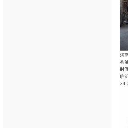
济
香
时
临
24-