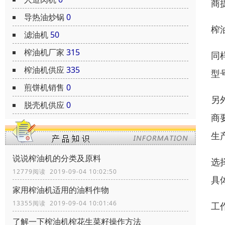
商
导热油炒锅
0
榨
滤油机
50
榨油机厂家
315
同
榨油机供应
335
型
煎饼机销售
0
另
脱壳机供应
0
商
生
说说榨油机的分类及原料
选
12779阅读 2019-09-04 10:02:50
具
家用榨油机适用的油料作物
13355阅读 2019-09-04 10:01:46
工
了解一下榨油机榨花生菜籽操作方法