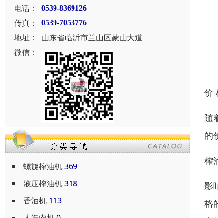
电话：
0539-8369126
传真：
0539-7053776
地址：
山东省临沂市兰山区蒙山大道
微信：
价
随
的
榨
螺旋榨油机
369
液压榨油机
318
影
香油机
113
格
人造肉机
0