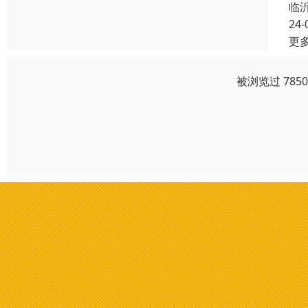
临
24-
更
被浏览过 785