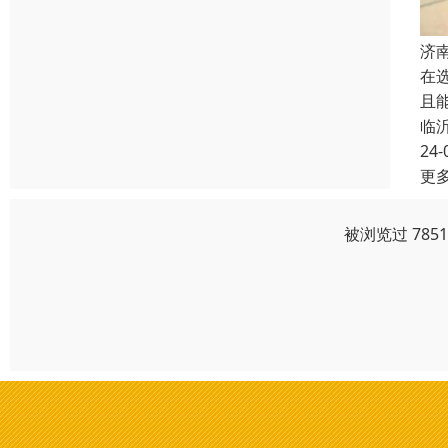
济
在
且
临
24-
更
被浏览过 785