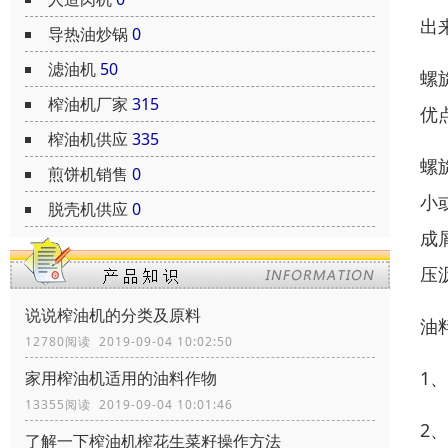
出
导热油炒锅
0
滤油机
50
螺
榨油机厂家
315
优
榨油机供应
335
螺
煎饼机销售
0
小
脱壳机供应
0
成
压
说说榨油机的分类及原料
油
12780阅读 2019-09-04 10:02:50
1
家用榨油机适用的油料作物
13355阅读 2019-09-04 10:01:46
2
了解一下榨油机榨花生菜籽操作方法