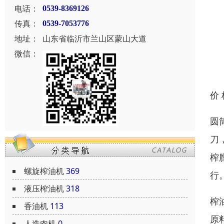
电话：
0539-8369126
传真：
0539-7053776
地址：
山东省临沂市兰山区蒙山大道
微信：
价
圆
刀
榨
螺旋榨油机
369
行
液压榨油机
318
榨
香油机
113
原
人造肉机
0