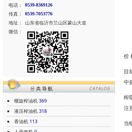
电话：
0539-8369126
传真：
0539-7053776
地址：
山东省临沂市兰山区蒙山大道
微信：
价
目
中
榨
螺旋榨油机
369
注
液压榨油机
318
香油机
113
当
人造肉机
0