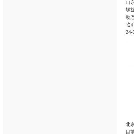
山
螺
动
临
24-
北
目