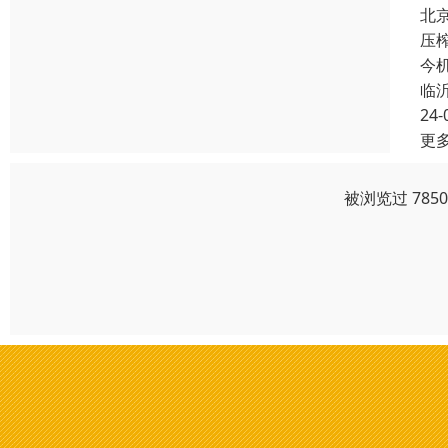
北
压
今
临
24-
更
被浏览过 785