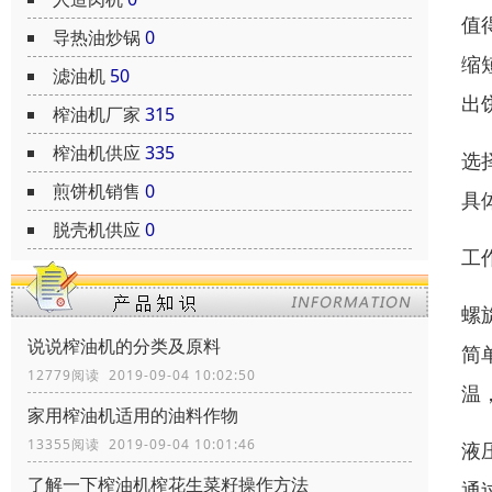
值
导热油炒锅
0
缩
滤油机
50
出
榨油机厂家
315
榨油机供应
335
选
煎饼机销售
0
具
脱壳机供应
0
工
螺
说说榨油机的分类及原料
简
12779阅读 2019-09-04 10:02:50
温
家用榨油机适用的油料作物
13355阅读 2019-09-04 10:01:46
液
了解一下榨油机榨花生菜籽操作方法
通